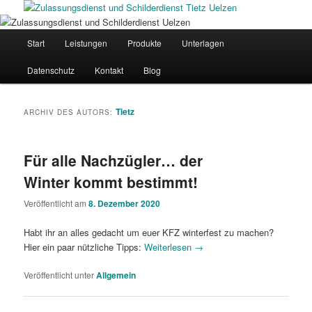
Zum
Zum
Inhalt
sekundären
wechseln
Inhalt
Hauptmenü
Start
Leistungen
Produkte
Unterlagen
wechseln
Datenschutz
Kontakt
Blog
Tietz
ARCHIV DES AUTORS:
Für alle Nachzügler… der
Winter kommt bestimmt!
Veröffentlicht am
8. Dezember 2020
Habt ihr an alles gedacht um euer KFZ winterfest zu machen?
Hier ein paar nützliche Tipps:
Weiterlesen
→
Veröffentlicht unter
Allgemein