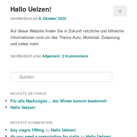
Hallo Uelzen!
2
Veröffentlicht am
8. Oktober 2020
Auf dieser Website finden Sie in Zukunft nützliche und hilfreiche
Informationen rund um das Thema Auto, Motorrad, Zulassung
und vieles mehr.
Veröffentlicht unter
Allgemein
|
2
Kommentare
S
u
c
h
NEUESTE BEITRÄGE
e
Für alle Nachzügler… der Winter kommt bestimmt!
n
Hallo Uelzen!
NEUESTE KOMMENTARE
buy viagra 100mg
zu
Hallo Uelzen!
do you need a prescription for cialis
zu
Hallo Uelzen!